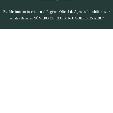
Establecimiento inscrito en el Registro Oficial de Agentes Inmobiliarios de
las Islas Baleares NÚMERO DE REGISTRO: GOIBE653582/2024