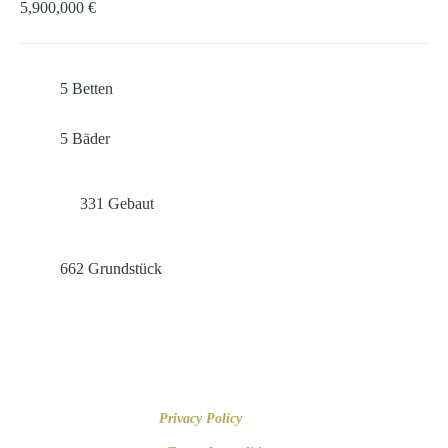
5,900,000 €
5
Betten
5
Bäder
331
Gebaut
662
Grundstück
+34 616 679 508
Paseo de Mallorca 16, 07012 Palma de Mallorca
Privacy Policy
© 2023