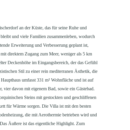
Fischerdorf an der Küste, das für seine Ruhe und
dig bleibt und viele Familien zusammenleben, wodurch
tende Erweiterung und Verbesserung geplant ist,
ck mit direktem Zugang zum Meer, weniger als 5 km
pelter Deckenhöhe im Eingangsbereich, der das Gefühl
stischen Stil zu einer rein mediterranen Ästhetik, die
 Haupthaus umfasst 331 m² Wohnfläche und ist auf
r, vier davon mit eigenem Bad, sowie ein Gästebad.
lorquinischen Steins mit gestockten und geschliffenen
 für Wärme sorgen. Die Villa ist mit den besten
odenheizung, die mit Aerothermie betrieben wird und
 Das Äußere ist das eigentliche Highlight. Zum