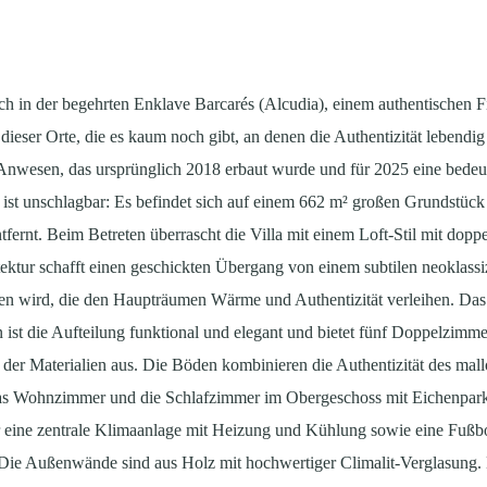
sich in der begehrten Enklave Barcarés (Alcudia), einem authentischen 
r dieser Orte, die es kaum noch gibt, an denen die Authentizität leben
 Anwesen, das ursprünglich 2018 erbaut wurde und für 2025 eine bedeu
e ist unschlagbar: Es befindet sich auf einem 662 m² großen Grundstü
fernt. Beim Betreten überrascht die Villa mit einem Loft-Stil mit dop
ektur schafft einen geschickten Übergang von einem subtilen neoklassizi
n wird, die den Haupträumen Wärme und Authentizität verleihen. Das
st die Aufteilung funktional und elegant und bietet fünf Doppelzimme
t der Materialien aus. Die Böden kombinieren die Authentizität des mal
s Wohnzimmer und die Schlafzimmer im Obergeschoss mit Eichenparkett
er eine zentrale Klimaanlage mit Heizung und Kühlung sowie eine Fußb
t. Die Außenwände sind aus Holz mit hochwertiger Climalit-Verglasung.