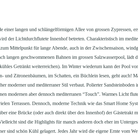
 einer langen und schlängelförmigen Allee von grossen Zypressen, ers
rd der Lichtdurchflutete Innenhof betreten. Charakteristisch im medi
le zum Mittelpunkt für lange Abende, auch in der Zwischensaison, win
 Nach langen geschwommenen Bahnen im grossen Salzwasserpool, lädt di
 kühles Getränkt weiterreichen). Im Winter wiederum kann der Pool von
n- und Zitronenbäumen, im Schatten, ein Büchlein lesen, geht auch!
scher moderner und mediterraner Stil verbaut. Polierter Sandsteinboden 
en modernen aber dennoch mediterranen “Touch”. Warmes Licht flutet 
r vielen Terrassen. Dennoch, moderne Technik wie das Smart Home Sy
ber eine Brücke (oder auch direkt über den Innenhof) der Gästetrakt m
elleicht sind die Highlights für manch anderen doch eher im Unterges
 sind schön Kühl gelagert. Jedes Jahr wird die eigene Ernte vom Wein