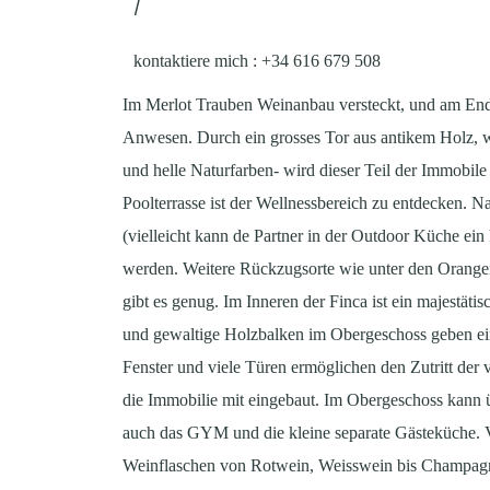
/
kontaktiere mich
: +34 616 679 508
Im Merlot Trauben Weinanbau versteckt, und am Ende
Anwesen. Durch ein grosses Tor aus antikem Holz, wi
und helle Naturfarben- wird dieser Teil der Immobi
Poolterrasse ist der Wellnessbereich zu entdecken.
(vielleicht kann de Partner in der Outdoor Küche ein
werden. Weitere Rückzugsorte wie unter den Orange
gibt es genug. Im Inneren der Finca ist ein majestäti
und gewaltige Holzbalken im Obergeschoss geben ein
Fenster und viele Türen ermöglichen den Zutritt de
die Immobilie mit eingebaut. Im Obergeschoss kann ü
auch das GYM und die kleine separate Gästeküche. Vi
Weinflaschen von Rotwein, Weisswein bis Champagner