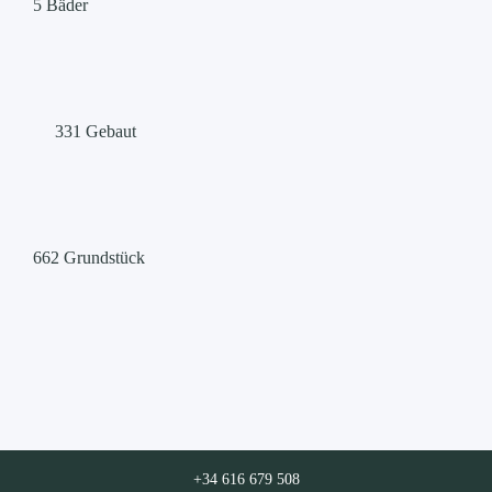
5
Bäder
331
Gebaut
662
Grundstück
+34 616 679 508